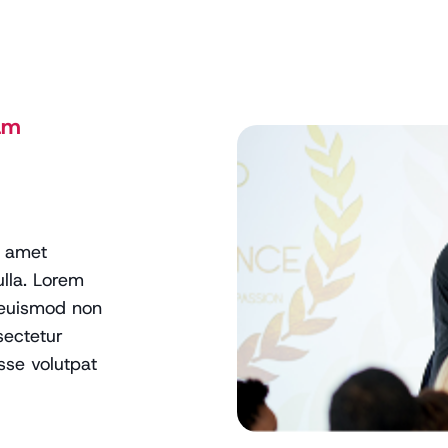
am
r amet
lla. Lorem
 euismod non
sectetur
asse volutpat