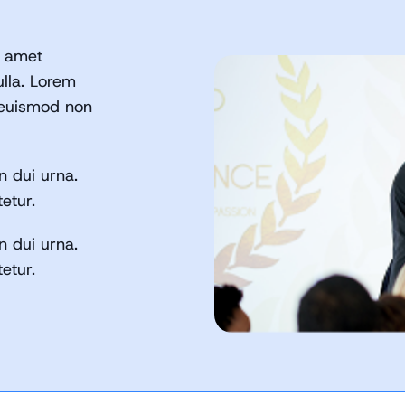
r amet
lla. Lorem
 euismod non
n dui urna.
etur.
n dui urna.
etur.