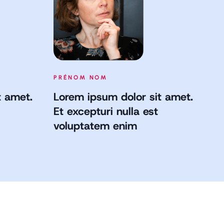
PRÉNOM NOM
P
t amet.
Lorem ipsum dolor sit amet.
L
Et excepturi nulla est
Et
voluptatem enim
v